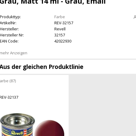
Grau, Matt 14 ml - Grau, Email
A
Produkttyp:
Farbe
ArtikelNr:
REV-32157
Hersteller:
Revell
Hersteller Nr:
32157
EAN Code:
42022930
mehr Anzeigen
Aus der gleichen Produktlinie
arbe (87)
REV-32137