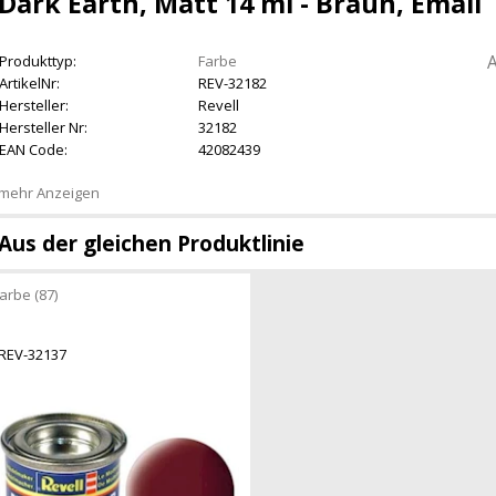
Dark Earth, Matt 14 ml - Braun, Email
A
Produkttyp:
Farbe
ArtikelNr:
REV-32182
Hersteller:
Revell
Hersteller Nr:
32182
EAN Code:
42082439
mehr Anzeigen
Aus der gleichen Produktlinie
arbe (87)
REV-32137