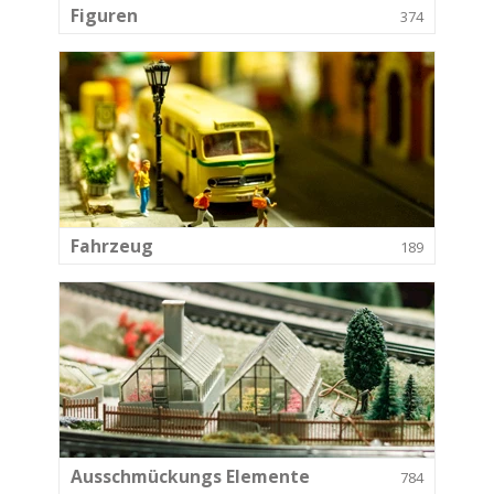
Figuren
374
Fahrzeug
189
Ausschmückungs Elemente
784