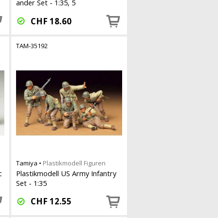
ander Set - 1:35, 5
CHF
18.60
TAM-35192
Tamiya
•
Plastikmodell Figuren
c
Plastikmodell US Army Infantry
Set - 1:35
CHF
12.55