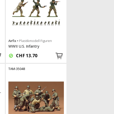
Airfix
•
Plastikmodell Figuren
WWII U.S. Infantry
CHF
13.70
TAM-35048