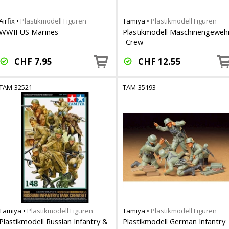
Airfix
•
Plastikmodell Figuren
Tamiya
•
Plastikmodell Figuren
WWII US Marines
Plastikmodell Maschinengeweh
-Crew
CHF
7.95
CHF
12.55
TAM-32521
TAM-35193
Tamiya
•
Plastikmodell Figuren
Tamiya
•
Plastikmodell Figuren
Plastikmodell Russian Infantry &
Plastikmodell German Infantry