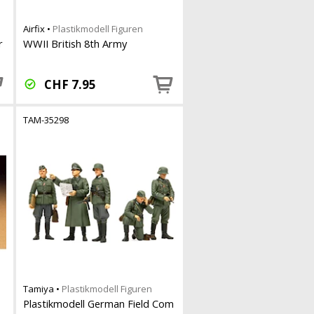
Airfix
•
Plastikmodell Figuren
r
WWII British 8th Army
CHF
7.95
TAM-35298
Tamiya
•
Plastikmodell Figuren
Plastikmodell German Field Com