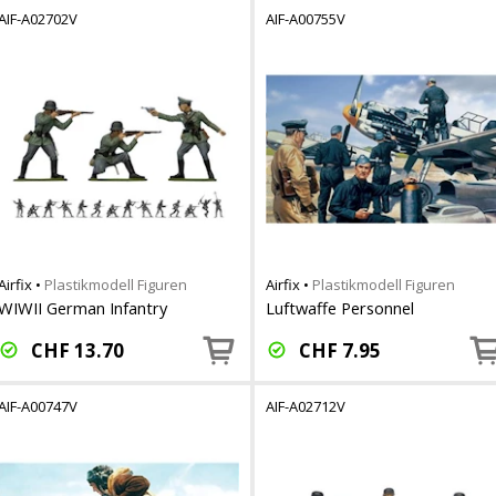
AIF-A02702V
AIF-A00755V
Airfix
•
Plastikmodell Figuren
Airfix
•
Plastikmodell Figuren
WIWII German Infantry
Luftwaffe Personnel
CHF
13.70
CHF
7.95
AIF-A00747V
AIF-A02712V