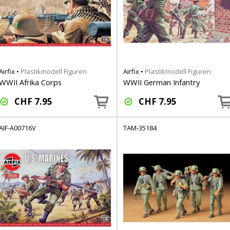
Airfix
•
Plastikmodell Figuren
Airfix
•
Plastikmodell Figuren
WWII Afrika Corps
WWII German Infantry
CHF
7.95
CHF
7.95
AIF-A00716V
TAM-35184