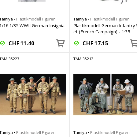
Tamiya
•
Plastikmodell Figuren
Tamiya
•
Plastikmodell Figuren
1/16 1/35 WWII German Insignia
Plastikmodell German Infantry 
et (French Campaign) - 1:35
CHF
11.40
CHF
17.15
TAM-35223
TAM-35212
Tamiya
•
Plastikmodell Figuren
Tamiya
•
Plastikmodell Figuren