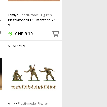
Tamiya
•
Plastikmodell Figuren
S
Plastikmodell US Infanterie - 1:3
5
CHF
9.10
AIF-A02718V
Airfix
•
Plastikmodell Figuren