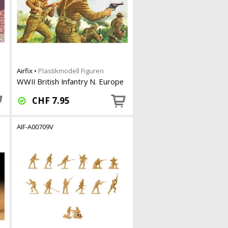
Airfix
•
Plastikmodell Figuren
WWII British Infantry N. Europe
CHF
7.95
AIF-A00709V