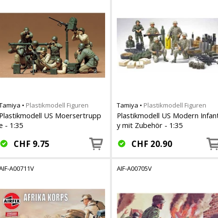
Tamiya
•
Plastikmodell Figuren
Tamiya
•
Plastikmodell Figuren
Plastikmodell US Moersertrupp
Plastikmodell US Modern Infan
e - 1:35
y mit Zubehör - 1:35
CHF
9.75
CHF
20.90
AIF-A00711V
AIF-A00705V