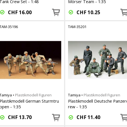
Tank Crew Set - 1:48
Mörser Team - 1:35
CHF
16.00
CHF
10.25
TAM-35196
TAM-35201
Tamiya
•
Plastikmodell Figuren
Tamiya
•
Plastikmodell Figuren
Plastikmodell German Sturmtru
Plastikmodell Deutsche Panzer
ppen - 1:35
rew - 1:35
CHF
13.70
CHF
11.40