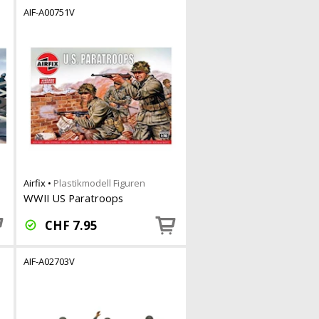
AIF-A00751V
Airfix
•
Plastikmodell Figuren
WWII US Paratroops
CHF
7.95
AIF-A02703V