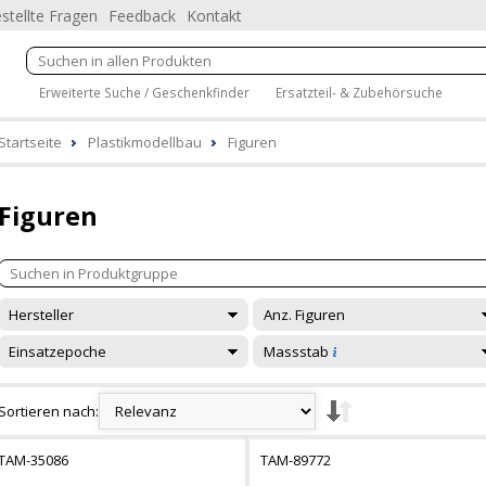
stellte Fragen
Feedback
Kontakt
Erweiterte Suche / Geschenkfinder
Ersatzteil- & Zubehörsuche
Startseite
Plastikmodellbau
Figuren
Figuren
Hersteller
Anz. Figuren
Einsatzepoche
Massstab
Sortieren nach:
TAM-35086
TAM-89772