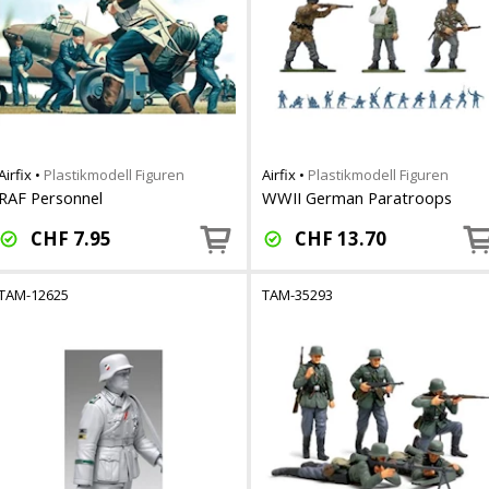
Airfix
•
Plastikmodell Figuren
Airfix
•
Plastikmodell Figuren
RAF Personnel
WWII German Paratroops
CHF
7.95
CHF
13.70
TAM-12625
TAM-35293