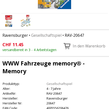
Ravensburger
•
Gesellschaftspiel
•
RAV-20647
CHF
11.45
In den Warenkorb
versandbereit in 3 - 4 Arbeitstagen
WWW Fahrzeuge memory® -
Memory
Produkttyp:
Gesellschaftspiel
Alter:
4 - 7 Jahre
ArtikelNr:
RAV-20647
Hersteller:
Ravensburger
Hersteller Nr:
20647
EAN Code:
4005556206476