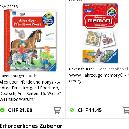
RAV-33258
Ravensburger
•
Gesellschaftspiel
WWW Fahrzeuge memory® - 
Ravensburger
•
Buch
emory
Alles über Pferde und Ponys - A
ndrea Erne, Irmgard Eberhard,
Deutsch, Anz. Seiten: 16, Wieso?
Weshalb? Warum?
CHF
21.90
CHF
11.45
Erforderliches Zubehör