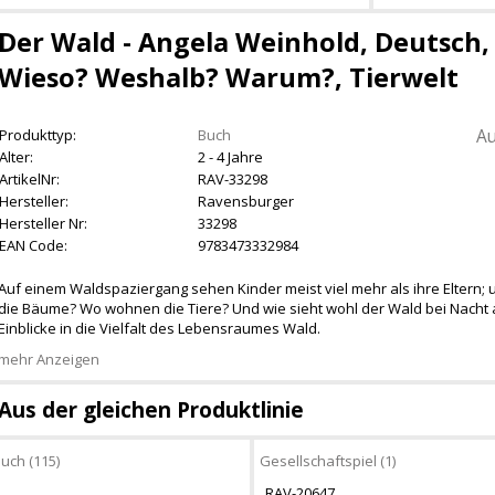
Der Wald - Angela Weinhold, Deutsch, A
Wieso? Weshalb? Warum?, Tierwelt
Au
Produkttyp:
Buch
Alter:
2 - 4 Jahre
ArtikelNr:
RAV-33298
Hersteller:
Ravensburger
Hersteller Nr:
33298
EAN Code:
9783473332984
Auf einem Waldspaziergang sehen Kinder meist viel mehr als ihre Eltern; 
die Bäume? Wo wohnen die Tiere? Und wie sieht wohl der Wald bei Nach
Einblicke in die Vielfalt des Lebensraumes Wald.
mehr Anzeigen
Aus der gleichen Produktlinie
uch (115)
Gesellschaftspiel (1)
RAV-20647