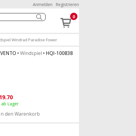
Anmelden
Registrieren
0
spiel Windrad Paradise Fower
NVENTO
•
Windspiel
•
HQI-100838
19.70
, ab Lager
In den Warenkorb