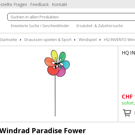
stellte Fragen
Feedback
Kontakt
Erweiterte Suche / Geschenkfinder
Ersatzteil- & Zubehörsuche
Startseite
Draussen spielen & Sport
Windspiel
HQ INVENTO Wind
HQ I
CHF
sofort
Windrad Paradise Fower