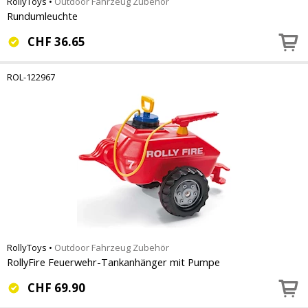
RollyToys
•
Outdoor Fahrzeug Zubehör
Rundumleuchte
CHF
36.65
ROL-122967
RollyToys
•
Outdoor Fahrzeug Zubehör
RollyFire Feuerwehr-Tankanhänger mit Pumpe
CHF
69.90