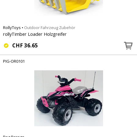
RollyToys
•
Outdoor Fahrzeug Zubehör
rollyTimber Loader Holzgreifer
CHF
36.65
PIG-OR0101
Peg Perego