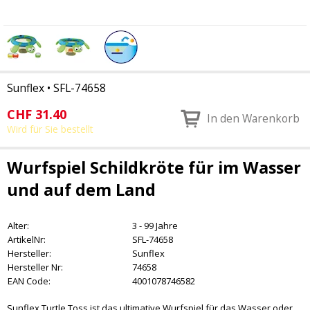
Sunflex
•
SFL-74658
CHF
31.40
In den Warenkorb
Wird für Sie bestellt
Wurfspiel Schildkröte für im Wasser
und auf dem Land
Alter:
3 - 99 Jahre
ArtikelNr:
SFL-74658
Hersteller:
Sunflex
Hersteller Nr:
74658
EAN Code:
4001078746582
Sunflex Turtle Toss ist das ultimative Wurfspiel für das Wasser oder