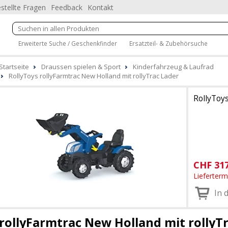
stellte Fragen
Feedback
Kontakt
Erweiterte Suche / Geschenkfinder
Ersatzteil- & Zubehörsuche
Startseite
Draussen spielen & Sport
Kinderfahrzeug & Laufrad
RollyToys rollyFarmtrac New Holland mit rollyTrac Lader
RollyToy
CHF
31
Lieferter
In 
rollyFarmtrac New Holland mit rollyT