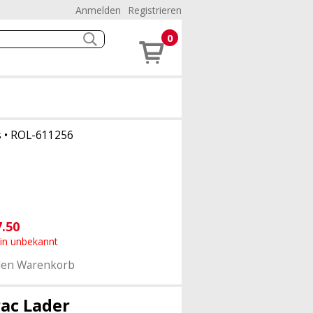
Anmelden
Registrieren
0
s
•
ROL-611256
7.50
min unbekannt
den Warenkorb
rac Lader