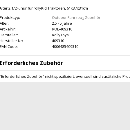
Alter 2 1/2+, nur für rollyKid Traktoren, 61x37x31cm
Produkttyp:
Outdoor Fahrzeug Zubehör
Alter:
2.5 - 5 Jahre
ArtikelNr:
ROL-409310
Hersteller:
RollyToys
Hersteller Nr:
409310
EAN Code:
4006485409310
Erforderliches Zubehör
"Erforderliches Zubehör" nicht spezifiziert, eventuell sind zusätzliche Pro