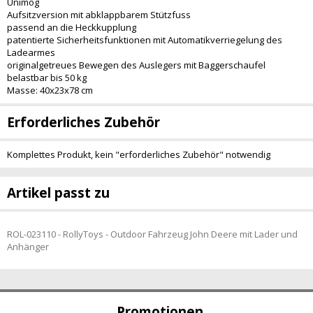
Unimog
Aufsitzversion mit abklappbarem Stützfuss
passend an die Heckkupplung
patentierte Sicherheitsfunktionen mit Automatikverriegelung des
Ladearmes
originalgetreues Bewegen des Auslegers mit Baggerschaufel
belastbar bis 50 kg
Masse: 40x23x78 cm
Erforderliches Zubehör
Komplettes Produkt, kein "erforderliches Zubehör" notwendig
Artikel passt zu
ROL-023110 - RollyToys - Outdoor Fahrzeug John Deere mit Lader und
Anhänger
Promotionen