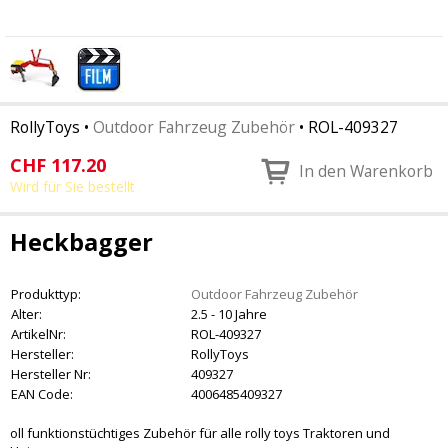
RollyToys
•
Outdoor Fahrzeug Zubehör
•
ROL-409327
CHF
117.20
In den Warenkorb
Wird für Sie bestellt
Heckbagger
Produkttyp:
Outdoor Fahrzeug Zubehör
Alter:
2.5 - 10 Jahre
ArtikelNr:
ROL-409327
Hersteller:
RollyToys
Hersteller Nr:
409327
EAN Code:
4006485409327
oll funktionstüchtiges Zubehör für alle rolly toys Traktoren und