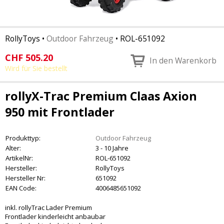
RollyToys
•
Outdoor Fahrzeug
•
ROL-651092
CHF
505.20
In den Warenkorb
Wird für Sie bestellt
rollyX-Trac Premium Claas Axion
950 mit Frontlader
Produkttyp:
Outdoor Fahrzeug
Alter:
3 - 10 Jahre
ArtikelNr:
ROL-651092
Hersteller:
RollyToys
Hersteller Nr:
651092
EAN Code:
4006485651092
inkl. rollyTrac Lader Premium
Frontlader kinderleicht anbaubar