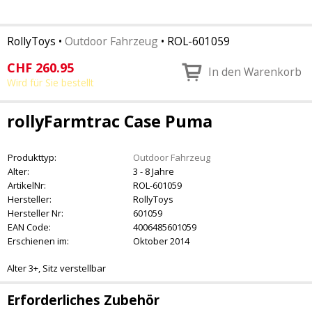
RollyToys
•
Outdoor Fahrzeug
•
ROL-601059
CHF
260.95
In den Warenkorb
Wird für Sie bestellt
rollyFarmtrac Case Puma
Produkttyp:
Outdoor Fahrzeug
Alter:
3 - 8 Jahre
ArtikelNr:
ROL-601059
Hersteller:
RollyToys
Hersteller Nr:
601059
EAN Code:
4006485601059
Erschienen im:
Oktober 2014
Alter 3+, Sitz verstellbar
Erforderliches Zubehör