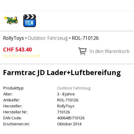
RollyToys
•
Outdoor Fahrzeug
•
ROL-710126
CHF
543.40
In den Warenkorb
Wird für Sie bestellt
Farmtrac JD Lader+Luftbereifung
Produkttyp:
Outdoor Fahrzeug
Alter:
3 - 8 Jahre
ArtikelNr:
ROL-710126
Hersteller:
RollyToys
Hersteller Nr:
710126
EAN Code:
4006485710126
Erschienen im:
Oktober 2014