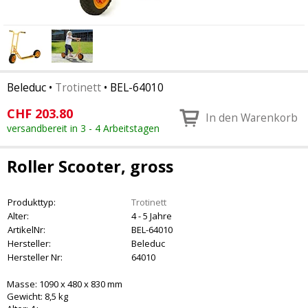
Beleduc
•
Trotinett
•
BEL-64010
CHF
203.80
In den Warenkorb
versandbereit in 3 - 4 Arbeitstagen
Roller Scooter, gross
Produkttyp:
Trotinett
Alter:
4 - 5 Jahre
ArtikelNr:
BEL-64010
Hersteller:
Beleduc
Hersteller Nr:
64010
Masse: 1090 x 480 x 830 mm
Gewicht: 8,5 kg