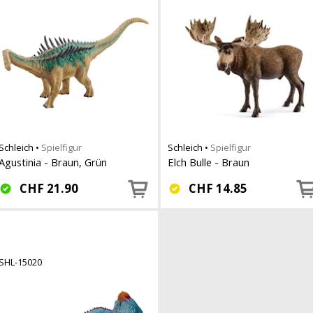
Schleich
•
Spielfigur
Schleich
•
Spielfigur
Agustinia - Braun, Grün
Elch Bulle - Braun
CHF
21.90
CHF
14.85
SHL-15020