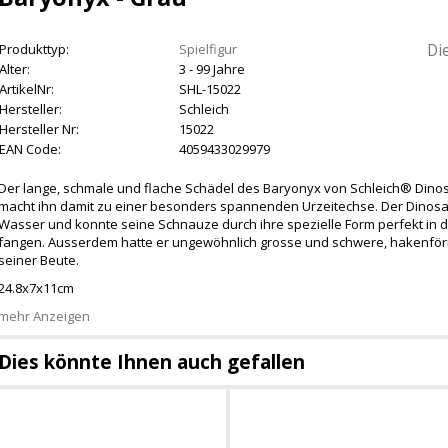
Di
Produkttyp:
Spielfigur
Alter:
3 - 99 Jahre
ArtikelNr:
SHL-15022
Hersteller:
Schleich
Hersteller Nr:
15022
EAN Code:
4059433029979
Der lange, schmale und flache Schädel des Baryonyx von Schleich® Dino
macht ihn damit zu einer besonders spannenden Urzeitechse. Der Dinosaur
Wasser und konnte seine Schnauze durch ihre spezielle Form perfekt in 
fangen. Ausserdem hatte er ungewöhnlich grosse und schwere, hakenfö
seiner Beute.
24.8x7x11cm
mehr Anzeigen
Dies könnte Ihnen auch gefallen