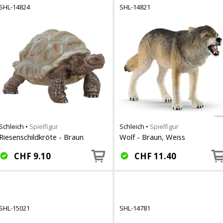
SHL-14824
SHL-14821
Schleich
•
Spielfigur
Schleich
•
Spielfigur
Riesenschildkröte - Braun
Wolf - Braun, Weiss
CHF
9.10
CHF
11.40
SHL-15021
SHL-14781