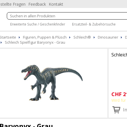
stellte Fragen
Feedback
Kontakt
Erweiterte Suche / Geschenkfinder
Ersatzteil- & Zubehörsuche
Startseite
Figuren, Puppen & Plüsch
Schleich®
Dinosaurier
D
Schleich Spielfigur Baryonyx - Grau
Schleic
CHF
2
Wird für 
I
Baryonyx - Grau