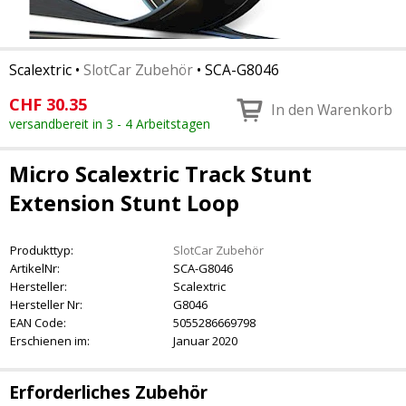
Scalextric
•
SlotCar Zubehör
•
SCA-G8046
CHF
30.35
In den Warenkorb
versandbereit in 3 - 4 Arbeitstagen
Micro Scalextric Track Stunt
Extension Stunt Loop
Produkttyp:
SlotCar Zubehör
ArtikelNr:
SCA-G8046
Hersteller:
Scalextric
Hersteller Nr:
G8046
EAN Code:
5055286669798
Erschienen im:
Januar 2020
Erforderliches Zubehör