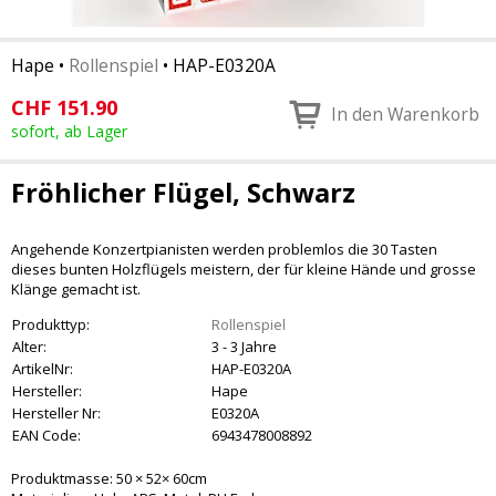
Hape
•
Rollenspiel
•
HAP-E0320A
CHF
151.90
In den Warenkorb
sofort, ab Lager
Fröhlicher Flügel, Schwarz
Angehende Konzertpianisten werden problemlos die 30 Tasten
dieses bunten Holzflügels meistern, der für kleine Hände und grosse
Klänge gemacht ist.
Produkttyp:
Rollenspiel
Alter:
3 - 3 Jahre
ArtikelNr:
HAP-E0320A
Hersteller:
Hape
Hersteller Nr:
E0320A
EAN Code:
6943478008892
Produktmasse: 50 × 52× 60cm