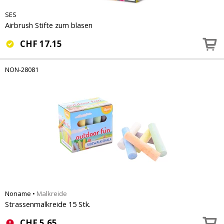
SES
Airbrush Stifte zum blasen
CHF
17.15
NON-28081
Noname
•
Malkreide
Strassenmalkreide 15 Stk.
CHF
5.65