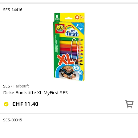
SES-14416
SES
•
Farbstift
Dicke Buntstifte XL MyFirst SES
CHF
11.40
SES-00315