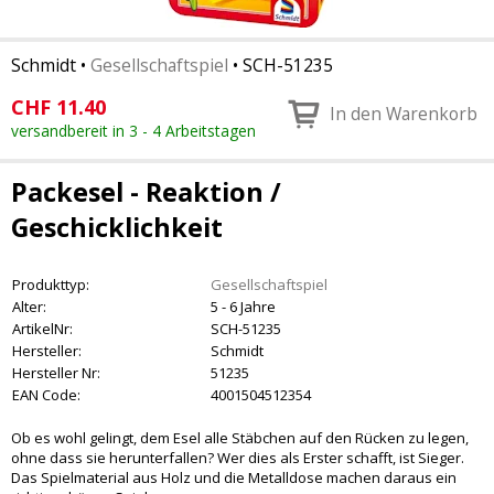
Schmidt
•
Gesellschaftspiel
•
SCH-51235
CHF
11.40
In den Warenkorb
versandbereit in 3 - 4 Arbeitstagen
Packesel - Reaktion /
Geschicklichkeit
Produkttyp:
Gesellschaftspiel
Alter:
5 - 6 Jahre
ArtikelNr:
SCH-51235
Hersteller:
Schmidt
Hersteller Nr:
51235
EAN Code:
4001504512354
Ob es wohl gelingt, dem Esel alle Stäbchen auf den Rücken zu legen,
ohne dass sie herunterfallen? Wer dies als Erster schafft, ist Sieger.
Das Spielmaterial aus Holz und die Metalldose machen daraus ein