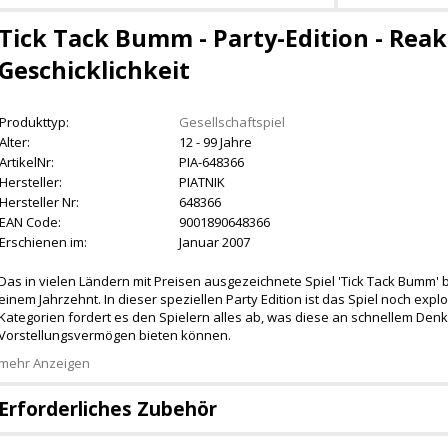
Tick Tack Bumm - Party-Edition - Reak
Geschicklichkeit
Produkttyp:
Gesellschaftspiel
Alter:
12 - 99 Jahre
ArtikelNr:
PIA-648366
Hersteller:
PIATNIK
Hersteller Nr:
648366
EAN Code:
9001890648366
Erschienen im:
Januar 2007
Das in vielen Ländern mit Preisen ausgezeichnete Spiel 'Tick Tack Bumm' be
einem Jahrzehnt. In dieser speziellen Party Edition ist das Spiel noch expl
Kategorien fordert es den Spielern alles ab, was diese an schnellem Denk
Vorstellungsvermögen bieten können.
mehr Anzeigen
Erforderliches Zubehör