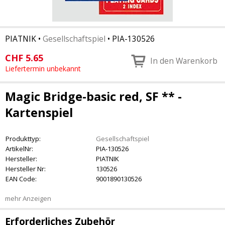
PIATNIK
•
Gesellschaftspiel
•
PIA-130526
CHF
5.65
In den Warenkorb
Liefertermin unbekannt
Magic Bridge-basic red, SF ** -
Kartenspiel
Produkttyp:
Gesellschaftspiel
ArtikelNr:
PIA-130526
Hersteller:
PIATNIK
Hersteller Nr:
130526
EAN Code:
9001890130526
mehr Anzeigen
Erforderliches Zubehör