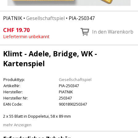
PIATNIK
•
Gesellschaftspiel
•
PIA-250347
CHF
19.70
In den Warenkorb
Liefertermin unbekannt
Klimt - Adele, Bridge, WK -
Kartenspiel
Produkttyp:
Gesellschaftspiel
ArtikelNr:
PIA-250347
Hersteller:
PIATNIK
Hersteller Nr:
250347
EAN Code:
9001890250347
2 x 55 Blatt in Doppeletui, 58 x 89 mm
mehr Anzeigen