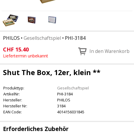
PHILOS
•
Gesellschaftspiel
•
PHI-3184
CHF
15.40
In den Warenkorb
Liefertermin unbekannt
Shut The Box, 12er, klein **
Produkttyp:
Gesellschaftspiel
ArtikelNr:
PHI-3184
Hersteller:
PHILOS
Hersteller Nr:
3184
EAN Code:
4014156031845
Erforderliches Zubehör