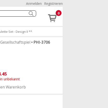
Anmelden
Registrieren
0
ette Set - Design II **
•
Gesellschaftspiel
•
PHI-3706
8.45
min unbekannt
den Warenkorb