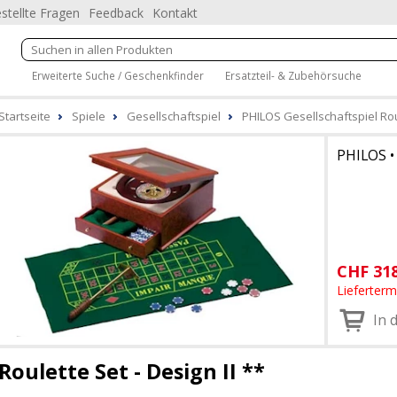
stellte Fragen
Feedback
Kontakt
Erweiterte Suche / Geschenkfinder
Ersatzteil- & Zubehörsuche
Startseite
Spiele
Gesellschaftspiel
PHILOS Gesellschaftspiel Roul
PHILOS
CHF
31
Lieferter
In 
Roulette Set - Design II **