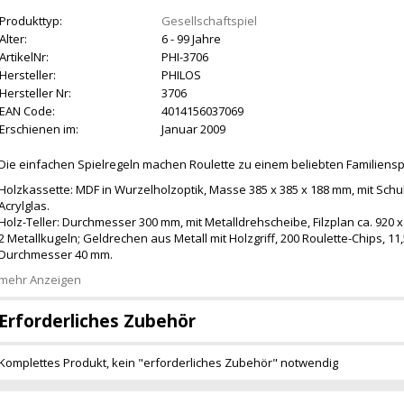
Produkttyp:
Gesellschaftspiel
Alter:
6 - 99 Jahre
ArtikelNr:
PHI-3706
Hersteller:
PHILOS
Hersteller Nr:
3706
EAN Code:
4014156037069
Erschienen im:
Januar 2009
Die einfachen Spielregeln machen Roulette zu einem beliebten Familienspi
Holzkassette: MDF in Wurzelholzoptik, Masse 385 x 385 x 188 mm, mit Sch
Acrylglas.
Holz-Teller: Durchmesser 300 mm, mit Metalldrehscheibe, Filzplan ca. 920 
2 Metallkugeln; Geldrechen aus Metall mit Holzgriff, 200 Roulette-Chips, 11
Durchmesser 40 mm.
mehr Anzeigen
Erforderliches Zubehör
Komplettes Produkt, kein "erforderliches Zubehör" notwendig