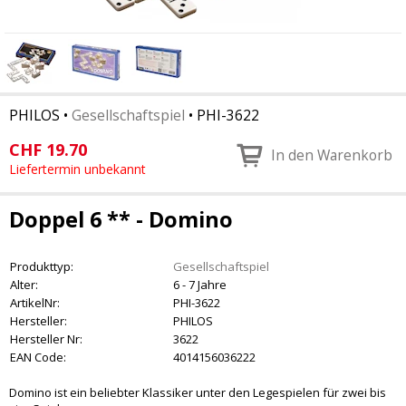
PHILOS
•
Gesellschaftspiel
•
PHI-3622
CHF
19.70
In den Warenkorb
Liefertermin unbekannt
Doppel 6 ** - Domino
Produkttyp:
Gesellschaftspiel
Alter:
6 - 7 Jahre
ArtikelNr:
PHI-3622
Hersteller:
PHILOS
Hersteller Nr:
3622
EAN Code:
4014156036222
Domino ist ein beliebter Klassiker unter den Legespielen für zwei bis