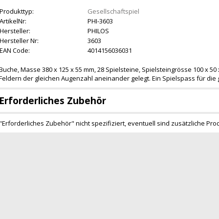
Produkttyp:
Gesellschaftspiel
ArtikelNr:
PHI-3603
Hersteller:
PHILOS
Hersteller Nr:
3603
EAN Code:
4014156036031
Buche, Masse 380 x 125 x 55 mm, 28 Spielsteine, Spielsteingrösse 100 x 50
Feldern der gleichen Augenzahl aneinander gelegt. Ein Spielspass für die 
Erforderliches Zubehör
"Erforderliches Zubehör" nicht spezifiziert, eventuell sind zusätzliche Pro