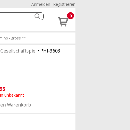
Anmelden
Registrieren
0
mino - gross **
•
Gesellschaftspiel
•
PHI-3603
95
min unbekannt
den Warenkorb