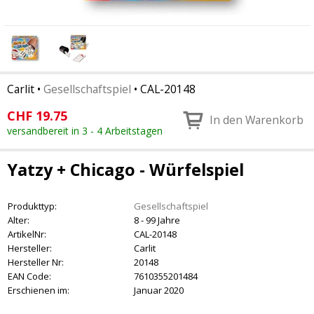
Carlit
•
Gesellschaftspiel
•
CAL-20148
CHF
19.75
In den Warenkorb
versandbereit in 3 - 4 Arbeitstagen
Yatzy + Chicago - Würfelspiel
Produkttyp:
Gesellschaftspiel
Alter:
8 - 99 Jahre
ArtikelNr:
CAL-20148
Hersteller:
Carlit
Hersteller Nr:
20148
EAN Code:
7610355201484
Erschienen im:
Januar 2020