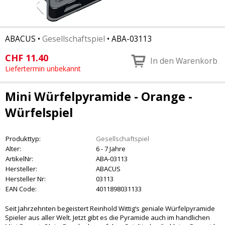
ABACUS
•
Gesellschaftspiel
•
ABA-03113
CHF
11.40
In den Warenkorb
Liefertermin unbekannt
Mini Würfelpyramide - Orange -
Würfelspiel
Produkttyp:
Gesellschaftspiel
Alter:
6 - 7 Jahre
ArtikelNr:
ABA-03113
Hersteller:
ABACUS
Hersteller Nr:
03113
EAN Code:
4011898031133
Seit Jahrzehnten begeistert Reinhold Wittig‘s geniale Würfelpyramide
Spieler aus aller Welt. Jetzt gibt es die Pyramide auch im handlichen