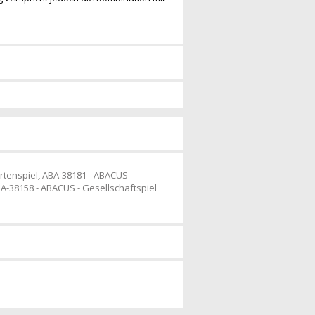
rtenspiel
,
ABA-38181 - ABACUS -
A-38158 - ABACUS - Gesellschaftspiel