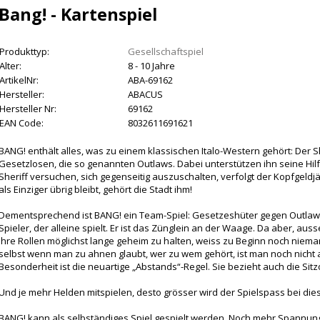
Bang! - Kartenspiel
Produkttyp:
Gesellschaftspiel
Alter:
8 - 10 Jahre
ArtikelNr:
ABA-69162
Hersteller:
ABACUS
Hersteller Nr:
69162
EAN Code:
8032611691621
BANG! enthält alles, was zu einem klassischen Italo-Western gehört: Der 
Gesetzlosen, die so genannten Outlaws. Dabei unterstützen ihn seine Hil
Sheriff versuchen, sich gegenseitig auszuschalten, verfolgt der Kopfgeld
als Einziger übrig bleibt, gehört die Stadt ihm!
Dementsprechend ist BANG! ein Team-Spiel: Gesetzeshüter gegen Outlaws.
Spieler, der alleine spielt. Er ist das Zünglein an der Waage. Da aber, auss
ihre Rollen möglichst lange geheim zu halten, weiss zu Beginn noch niema
selbst wenn man zu ahnen glaubt, wer zu wem gehört, ist man noch nicht
Besonderheit ist die neuartige „Abstands“-Regel. Sie bezieht auch die Sitz
Und je mehr Helden mitspielen, desto grösser wird der Spielspass bei di
BANG! kann als selbständiges Spiel gespielt werden. Noch mehr Spannung