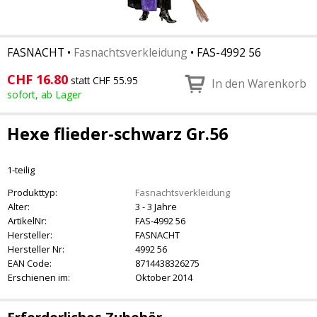
FASNACHT
•
Fasnachtsverkleidung
•
FAS-4992 56
CHF
16.80
statt CHF 55.95
In den Warenkorb
sofort, ab Lager
Hexe flieder-schwarz Gr.56
1-teilig
Produkttyp:
Fasnachtsverkleidung
Alter:
3 - 3 Jahre
ArtikelNr:
FAS-4992 56
Hersteller:
FASNACHT
Hersteller Nr:
4992 56
EAN Code:
8714438326275
Erschienen im:
Oktober 2014