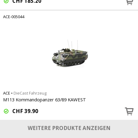
CHF
185.20
ACE-005044
ACE
•
DieCast Fahrzeug
M113 Kommandopanzer 63/89 KAWEST
CHF
39.90
WEITERE PRODUKTE ANZEIGEN