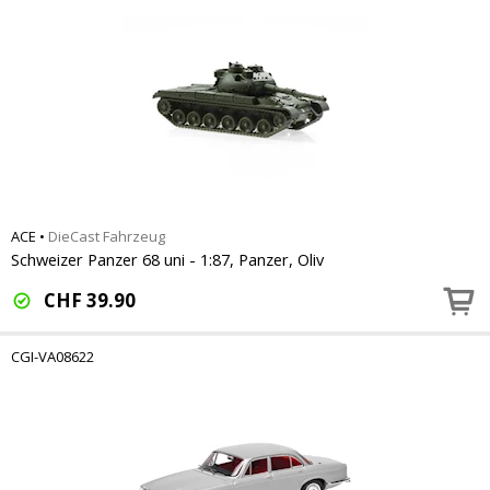
ACE
•
DieCast Fahrzeug
Schweizer Panzer 68 uni - 1:87, Panzer, Oliv
CHF
39.90
CGI-VA08622