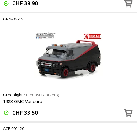
CHF
39.90
GRN-86515
Greenlight
•
DieCast Fahrzeug
1983 GMC Vandura
CHF
33.50
ACE-005120