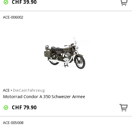
CHF
39.90
ACE-006002
ACE
•
DieCast Fahrzeug
Motorrad Condor A 350 Schweizer Armee
CHF
79.90
ACE-005008