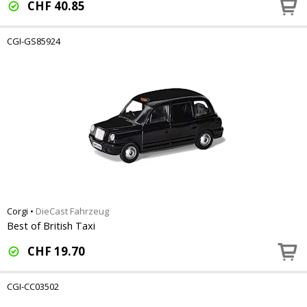
CHF
40.85
CGI-GS85924
Corgi
•
DieCast Fahrzeug
Best of British Taxi
CHF
19.70
CGI-CC03502