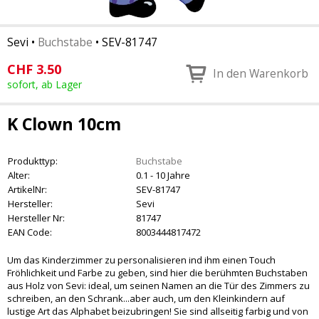
Sevi
•
Buchstabe
•
SEV-81747
CHF
3.50
In den Warenkorb
sofort, ab Lager
K Clown 10cm
Produkttyp:
Buchstabe
Alter:
0.1 - 10 Jahre
ArtikelNr:
SEV-81747
Hersteller:
Sevi
Hersteller Nr:
81747
EAN Code:
8003444817472
Um das Kinderzimmer zu personalisieren ind ihm einen Touch
Fröhlichkeit und Farbe zu geben, sind hier die berühmten Buchstaben
aus Holz von Sevi: ideal, um seinen Namen an die Tür des Zimmers zu
schreiben, an den Schrank...aber auch, um den Kleinkindern auf
lustige Art das Alphabet beizubringen! Sie sind allseitig farbig und von