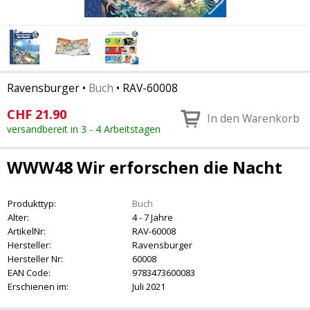
Ravensburger
•
Buch
•
RAV-60008
CHF
21.90
In den Warenkorb
versandbereit in 3 - 4 Arbeitstagen
WWW48 Wir erforschen die Nacht
Produkttyp:
Buch
Alter:
4 - 7 Jahre
ArtikelNr:
RAV-60008
Hersteller:
Ravensburger
Hersteller Nr:
60008
EAN Code:
9783473600083
Erschienen im:
Juli 2021