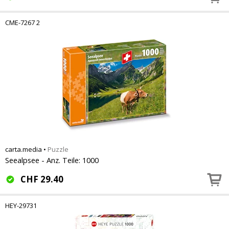
CME-7267 2
carta.media
•
Puzzle
Seealpsee - Anz. Teile: 1000
CHF
29.40
HEY-29731