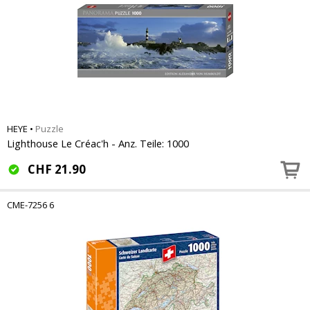
HEYE
•
Puzzle
Lighthouse Le Créac'h - Anz. Teile: 1000
CHF
21.90
CME-7256 6